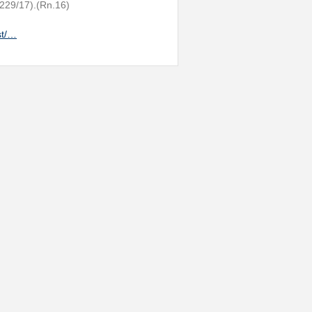
 229/17).(Rn.16)
st/…