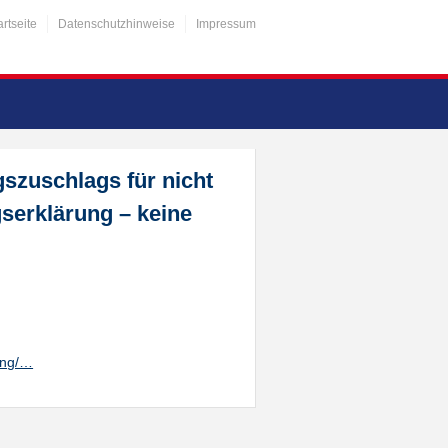
artseite
Datenschutzhinweise
Impressum
szuschlags für nicht
serklärung – keine
ung/…