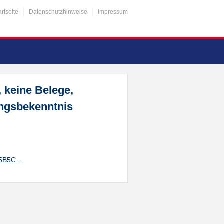
artseite
Datenschutzhinweise
Impressum
 keine Belege,
angsbekenntnis
FF5B5C…