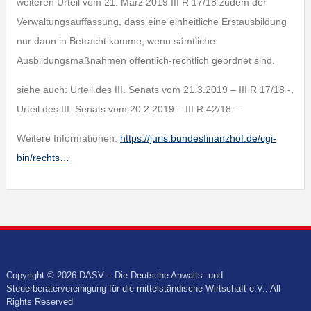
weiteren Urteil vom 21. März 2019 III R 17/18 zudem der
Verwaltungsauffassung, dass eine einheitliche Erstausbildung
nur dann in Betracht komme, wenn sämtliche
Ausbildungsmaßnahmen öffentlich-rechtlich geordnet sind.
siehe auch: Urteil des III. Senats vom 21.3.2019 – III R 17/18 -,
Urteil des III. Senats vom 20.2.2019 – III R 42/18 –
Weitere Informationen:
https://juris.bundesfinanzhof.de/cgi-
bin/rechts…
Copyright © 2026 DASV – Die Deutsche Anwalts- und
Steuerberatervereinigung für die mittelständische Wirtschaft e.V.. All
Rights Reserved