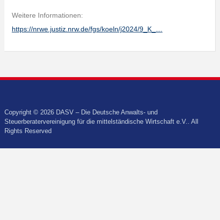
Weitere Informationen:
https://nrwe.justiz.nrw.de/fgs/koeln/j2024/9_K_…
Copyright © 2026 DASV – Die Deutsche Anwalts- und
Steuerberatervereinigung für die mittelständische Wirtschaft e.V.. All
Rights Reserved