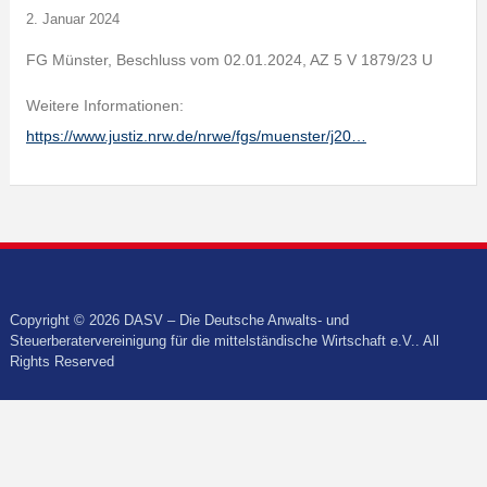
2. Januar 2024
FG Münster, Beschluss vom 02.01.2024, AZ 5 V 1879/23 U
Weitere Informationen:
https://www.justiz.nrw.de/nrwe/fgs/muenster/j20…
Copyright © 2026 DASV – Die Deutsche Anwalts- und
Steuerberatervereinigung für die mittelständische Wirtschaft e.V.. All
Rights Reserved