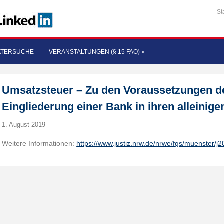
St
ATERSUCHE
VERANSTALTUNGEN (§ 15 FAO)
»
Umsatzsteuer – Zu den Voraussetzungen de
Eingliederung einer Bank in ihren alleinige
1. August 2019
Weitere Informationen:
https://www.justiz.nrw.de/nrwe/fgs/muenster/j