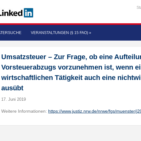
St
ATERSUCHE
VERANSTALTUNGEN (§ 15 FAO)
»
Umsatzsteuer – Zur Frage, ob eine Aufteil
Vorsteuerabzugs vorzunehmen ist, wenn ei
wirtschaftlichen Tätigkeit auch eine nichtwi
ausübt
17. Juni 2019
Weitere Informationen:
https://www.justiz.nrw.de/nrwe/fgs/muenster/j