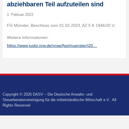
abziehbaren Teil aufzuteilen sind
1. Februar 2023
FG Münster, Beschluss vom 01.02.2023, AZ 5 K 1946/20 U
Weitere Informationen:
https://www.justiz.nrw.de/nrwe/fgs/muenster/j20…
Copyright © 2026 DASV – Die Deutsche Anwalts- und
Steuerberatervereinigung für die mittelständische Wirtschaft e.V.. All
Rights Reserved