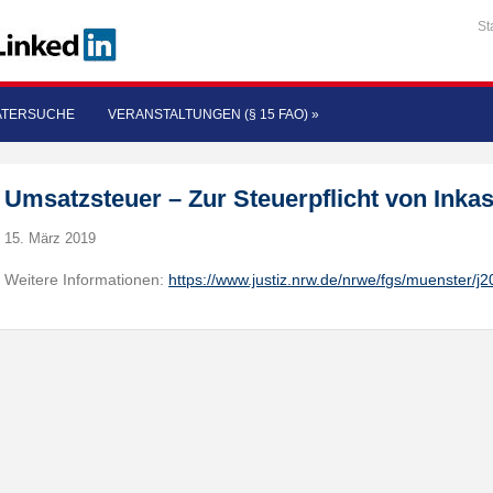
St
ATERSUCHE
VERANSTALTUNGEN (§ 15 FAO)
»
Umsatzsteuer – Zur Steuerpflicht von Inka
15. März 2019
Weitere Informationen:
https://www.justiz.nrw.de/nrwe/fgs/muenster/j