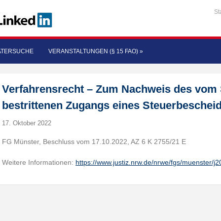
St
ATERSUCHE
VERANSTALTUNGEN (§ 15 FAO)
»
Verfahrensrecht – Zum Nachweis des vom S
bestrittenen Zugangs eines Steuerbeschei
17. Oktober 2022
FG Münster, Beschluss vom 17.10.2022, AZ 6 K 2755/21 E
Weitere Informationen:
https://www.justiz.nrw.de/nrwe/fgs/muenster/j