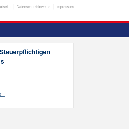
artseite
Datenschutzhinweise
Impressum
teuerpflichtigen
ds
20…