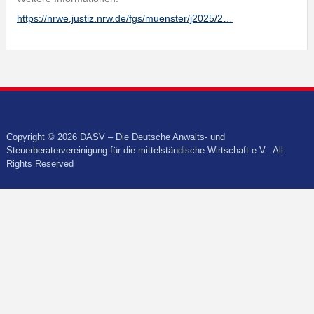
https://nrwe.justiz.nrw.de/fgs/muenster/j2025/2…
Copyright © 2026 DASV – Die Deutsche Anwalts- und
Steuerberatervereinigung für die mittelständische Wirtschaft e.V.. All
Rights Reserved