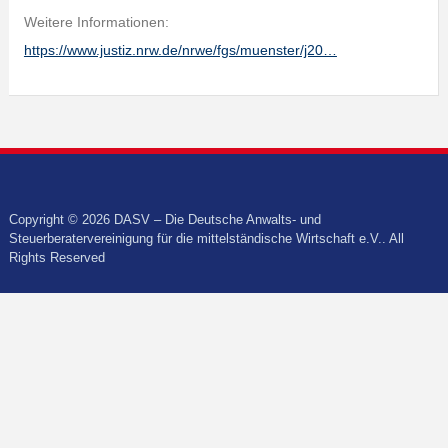
Weitere Informationen:
https://www.justiz.nrw.de/nrwe/fgs/muenster/j20…
Copyright © 2026 DASV – Die Deutsche Anwalts- und
Steuerberatervereinigung für die mittelständische Wirtschaft e.V.. All
Rights Reserved