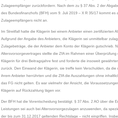
Zulageempfänger zurückfordern. Nach dem zu § 37 Abs. 2 der Abgab
des Bundesfinanzhofs (BFH) vom 9. Juli 2019 – X R 35/17 kommt es a
Zulageempfängers nicht an.
Im Streitfall hatte die Klägerin bei einem Anbieter einen zertifizierten
Aufgrund der Angabe des Anbieters, die Klägerin sei unmittelbar zulage
Zulagebeträge, die der Anbieter dem Konto der Klägerin gutschrieb.
Altersvorsorgevertrages stellte die ZfA im Rahmen einer Überprüfung
Klägerin für drei Beitragsjahre fest und forderte die insoweit gewährt
zurück. Den Einwand der Klägerin, sie treffe kein Verschulden, da di
ihrem Anbieter herrührten und die ZfA die Auszahlungen ohne inhaltl
das FG nicht gelten. Es war vielmehr der Ansicht, die Voraussetzung
Klägerin auf Rückzahlung lägen vor.
Der BFH hat die Vorentscheidung bestätigt. § 37 Abs. 2 AO über die E
Leistungen sei auch bei Altersvorsorgezulagen anzuwenden, da spezie
der bis zum 31.12.2017 geltenden Rechtslage – nicht eingriffen. In