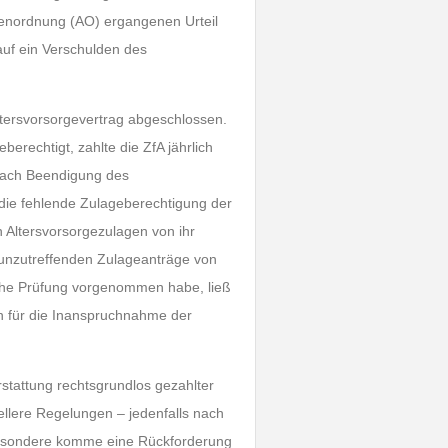
enordnung (AO) ergangenen Urteil
uf ein Verschulden des
 Altersvorsorgevertrag abgeschlossen.
berechtigt, zahlte die ZfA jährlich
 Nach Beendigung des
 die fehlende Zulageberechtigung der
en Altersvorsorgezulagen von ihr
e unzutreffenden Zulageanträge von
iche Prüfung vorgenommen habe, ließ
en für die Inanspruchnahme der
rstattung rechtsgrundlos gezahlter
llere Regelungen – jedenfalls nach
sbesondere komme eine Rückforderung