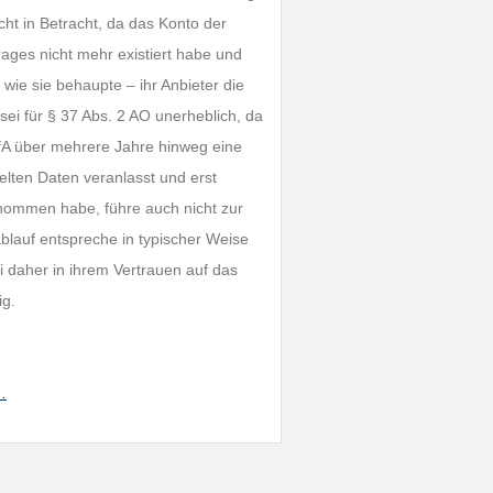
ht in Betracht, da das Konto der
rages nicht mehr existiert habe und
wie sie behaupte – ihr Anbieter die
sei für § 37 Abs. 2 AO unerheblich, da
ZfA über mehrere Jahre hinweg eine
elten Daten veranlasst und erst
enommen habe, führe auch nicht zur
lauf entspreche in typischer Weise
i daher in ihrem Vertrauen auf das
ig.
…