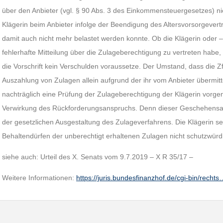
über den Anbieter (vgl. § 90 Abs. 3 des Einkommensteuergesetzes) nic
Klägerin beim Anbieter infolge der Beendigung des Altersvorsorgevert
damit auch nicht mehr belastet werden konnte. Ob die Klägerin oder – 
fehlerhafte Mitteilung über die Zulageberechtigung zu vertreten habe, 
die Vorschrift kein Verschulden voraussetze. Der Umstand, dass die 
Auszahlung von Zulagen allein aufgrund der ihr vom Anbieter übermitt
nachträglich eine Prüfung der Zulageberechtigung der Klägerin vorg
Verwirkung des Rückforderungsanspruchs. Denn dieser Geschehensab
der gesetzlichen Ausgestaltung des Zulageverfahrens. Die Klägerin se
Behaltendürfen der unberechtigt erhaltenen Zulagen nicht schutzwürd
siehe auch: Urteil des X. Senats vom 9.7.2019 – X R 35/17 –
Weitere Informationen:
https://juris.bundesfinanzhof.de/cgi-bin/rechts