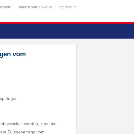
artseite
Datenschutzhinweise
Impressum
agen vom
empfänger
r abgewickelt worden, kann die
stete Zulagebeträge vom