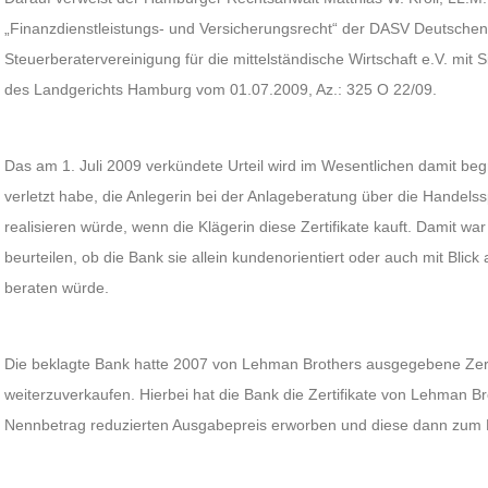
„Finanzdienstleistungs- und Versicherungsrecht“ der DASV Deutschen
Steuerberatervereinigung für die mittelständische Wirtschaft e.V. mit Sit
des Landgerichts Hamburg vom 01.07.2009, Az.: 325 O 22/09.
Das am 1. Juli 2009 verkündete Urteil wird im Wesentlichen damit begr
verletzt habe, die Anlegerin bei der Anlageberatung über die Handels
realisieren würde, wenn die Klägerin diese Zertifikate kauft. Damit wa
beurteilen, ob die Bank sie allein kundenorientiert oder auch mit Blic
beraten würde.
Die beklagte Bank hatte 2007 von Lehman Brothers ausgegebene Zerti
weiterzuverkaufen. Hierbei hat die Bank die Zertifikate von Lehman
Nennbetrag reduzierten Ausgabepreis erworben und diese dann zum N