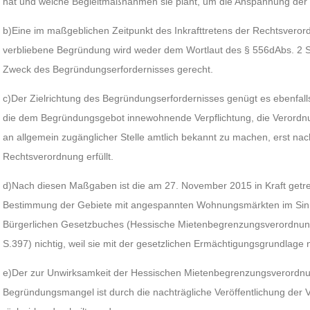
hat und welche Begleitmaßnahmen sie plant, um die Anspannung der
b)Eine im maßgeblichen Zeitpunkt des Inkrafttretens der Rechtsveror
verbliebene Begründung wird weder dem Wortlaut des § 556dAbs. 2 
Zweck des Begründungserfordernisses gerecht.
c)Der Zielrichtung des Begründungserfordernisses genügt es ebenfal
die dem Begründungsgebot innewohnende Verpflichtung, die Verord
an allgemein zugänglicher Stelle amtlich bekannt zu machen, erst nac
Rechtsverordnung erfüllt.
d)Nach diesen Maßgaben ist die am 27. November 2015 in Kraft getr
Bestimmung der Gebiete mit angespannten Wohnungsmärkten im Sin
Bürgerlichen Gesetzbuches (Hessische Mietenbegrenzungsverordnu
S.397) nichtig, weil sie mit der gesetzlichen Ermächtigungsgrundlage ni
e)Der zur Unwirksamkeit der Hessischen Mietenbegrenzungsverord
Begründungsmangel ist durch die nachträgliche Veröffentlichung der