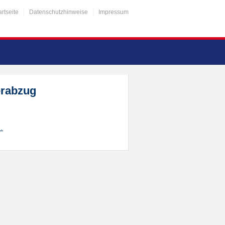
artseite
Datenschutzhinweise
Impressum
erabzug
…