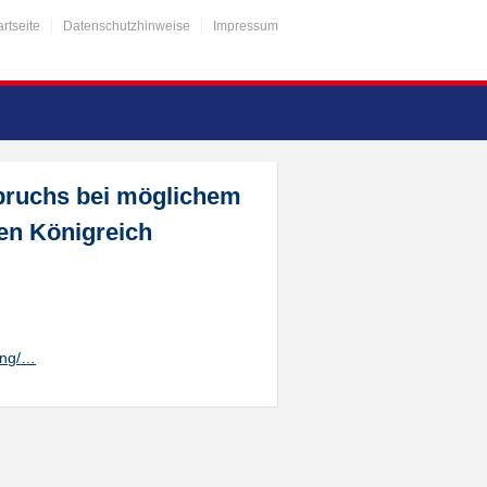
artseite
Datenschutzhinweise
Impressum
pruchs bei möglichem
en Königreich
ung/…