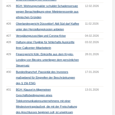
#25
BGH: Wohnungsmakler schuldet Schadensersatz
12.02.2026
wegen Benachteiligung einer Mietinteressentin aus
ethnischen Gründen
#26
Oberlandesgericht Düsseldorf: Aldi Süd darf Kaffee
11.02.2026
unter den Herstellungskosten anbieten
#27
Verspätungszuschlag und Corona-Krise
04.02.2026
#28
Haftung einer Fluglinie für fehlerhafte Auskünfte
03.02.2026
ihrer Callcenter-Mitarbeiterin
#29
Finanzgericht Köln: Einkünfte aus dem Krypto-
28.01.2026
Lending von Bitcoins unterliegen dem persönlichen
Steuersatz
#30
Bundesfinanzhof: Passivität des Investors
17.01.2026
maßgebend für Eingreifen der Beschränkungen
des § 15b EStG
#31
BGH: Klausel in Allgemeinen
13.01.2026
Geschäftsbedingungen eines
Telekommunikationsunternehmens mit einer
Mindestvertragslaufzeit, die mit der Freischaltung
des Anschlusses beginnen soll, ist unwirksam