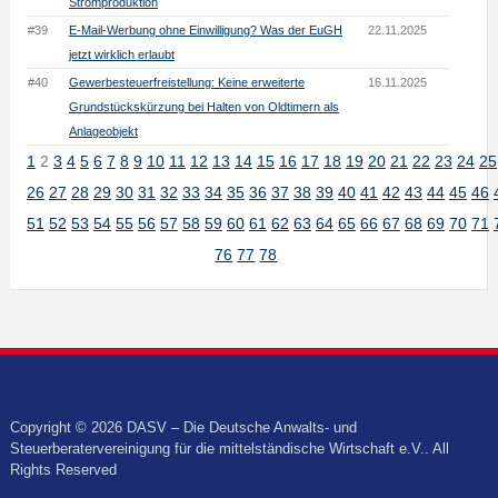
Stromproduktion
#39
E-Mail-Werbung ohne Einwilligung? Was der EuGH
22.11.2025
jetzt wirklich erlaubt
#40
Gewerbesteuerfreistellung: Keine erweiterte
16.11.2025
Grundstückskürzung bei Halten von Oldtimern als
Anlageobjekt
1
2
3
4
5
6
7
8
9
10
11
12
13
14
15
16
17
18
19
20
21
22
23
24
25
26
27
28
29
30
31
32
33
34
35
36
37
38
39
40
41
42
43
44
45
46
51
52
53
54
55
56
57
58
59
60
61
62
63
64
65
66
67
68
69
70
71
76
77
78
Copyright © 2026 DASV – Die Deutsche Anwalts- und
Steuerberatervereinigung für die mittelständische Wirtschaft e.V.. All
Rights Reserved