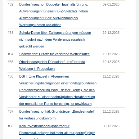
#32
Bundesfinanzhof: Doppelte Haushaltsführung:
09.01.2026
Aufwendungen für einen KFZ-Stellplatz neben
Aufwendungen für die Mietwohnung als
Werbungskosten abziehbar
#33
Schufa-Daten über Zahlungsstörungen müssen
19.12.2025
nicht sofort nach dem Forderungsausgleich
gelöscht werden
#34
Sportwetten: Ersatz für verlorene Wetteinsätze
19.12.2025
#35
Oberlandesgericht Düsseldorf: Irreführende
19.12.2025
Werbung in Prospekten
#36
BGH: Eine Klausel in Allgemeinen
11.12.2025
Versicherungsbedingungen einer fondsgebundenen
Rentenversicherung (sog. Riester-Rente), die den
Versicherer zu einer nachträglichen Herabsetzung
der monatlichen Rente berechtigt, ist unwirksam
#37
Bundesfinanzhof hält Grundsteuer „Bundesmodell“
11.12.2025
für verfassungskonform
#38
Kein Investitionsabzugsbetrag für
06.12.2025
Photovoltaikanlagen bei mehr als nur geringfügiger