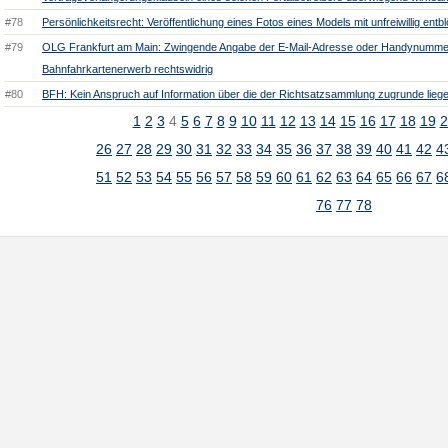
#78
Persönlichkeitsrecht: Veröffentlichung eines Fotos eines Models mit unfreiwillig entb
#79
OLG Frankfurt am Main: Zwingende Angabe der E-Mail-Adresse oder Handynummer
Bahnfahrkartenerwerb rechtswidrig
#80
BFH: Kein Anspruch auf Information über die der Richtsatzsammlung zugrunde lieg
1
2
3
4
5
6
7
8
9
10
11
12
13
14
15
16
17
18
19
2
26
27
28
29
30
31
32
33
34
35
36
37
38
39
40
41
42
4
51
52
53
54
55
56
57
58
59
60
61
62
63
64
65
66
67
6
76
77
78