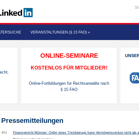
St
ATERSUCHE
VERANSTALTUNGEN (§ 15 FAO)
»
ONLINE-SEMINARE
UNSE
KOSTENLOS FÜR MITGLIEDER!
echt,
Online-Fortbildungen für Rechtsanwälte nach
§ 15 FAO
Pressemitteilungen
#61
Finanzgericht Münster: Opfer eines Trickbetrugs kann Vermögensverlust nicht als