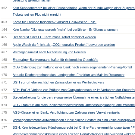
Belastung geltend machen
#62
Kein Schadenersatz bei einer Pauschalreise, wenn der Kunde wegen einer Zugversp
Tickets seinen Flug nicht erreicht
#63
Konto für Freunde freigeben? Vorsicht Geldwäsche-Falle!
#64
Kein Nacherfüllungsanspruch (mehr) bei verjährtem Erfüllungsanspruch
#65
Der Verlust einer EC-Karte muss sofort gemeldet werden
#66
Apple Watch darf nicht als „CO2 neutrales Produkt“ beworben werden
#67
Vermögensarrest nach Nichtlieferung von Ferraris
#68
Ehemaliger Bankvorstand haftet für risikoreiche Geschäfte
#69
OLG Oldenburg zur Haftung einer Bank nach einem sogenannten Phishing-Vorfall
#70
Aktuelle Rechtsprechung des Landgerichts Frankfurt am Main im Reiserecht
#71
BGH zur urheberrechtlichen Zulässigkeit eines Werbeblockers
#72
BFH: EuGH-Vorlage zur Prüfung von Gutglaubensschutz im Verfahren der Steuerfe
#73
Steuerbefreiung für die vertretungsweise Übernahme eines ärztlichen Notfalldienste
#74
OLG Frankfurt am Main: Keine wettbewerblichen Unterlassungsansprüche zwischen
#75
AGB-Klausel einer Bank: Verpflichtung zur Zahlung eines Verwahrentgelts
#76
Vorweggenommene Aufwendungen für die eigene Bestattung sind keine außergewöh
#77
BGH: Kein jederzeitiges Kündigungsrecht bei Online-Partnervermittlungsportalen / 
Vertragsverlängerungsklauseln eines solchen Portalbetreibers überwiegend wirksa