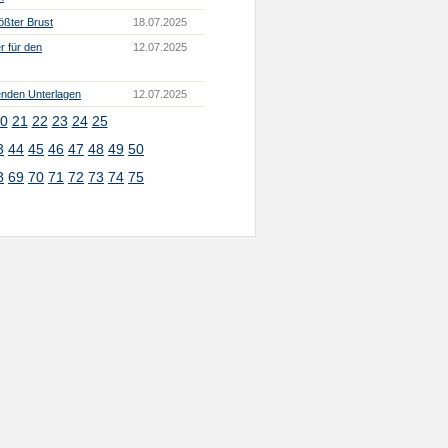
lößter Brust
18.07.2025
 für den
12.07.2025
enden Unterlagen
12.07.2025
0
21
22
23
24
25
3
44
45
46
47
48
49
50
8
69
70
71
72
73
74
75