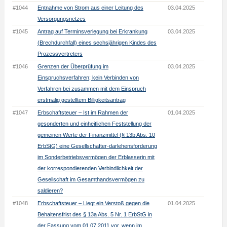
#1044
Entnahme von Strom aus einer Leitung des
03.04.2025
Versorgungsnetzes
#1045
Antrag auf Terminsverlegung bei Erkrankung
03.04.2025
(Brechdurchfall) eines sechsjährigen Kindes des
Prozessvertreters
#1046
Grenzen der Überprüfung im
03.04.2025
Einspruchsverfahren; kein Verbinden von
Verfahren bei zusammen mit dem Einspruch
erstmalig gestelltem Billigkeitsantrag
#1047
Erbschaftsteuer – Ist im Rahmen der
01.04.2025
gesonderten und einheitlichen Feststellung der
gemeinen Werte der Finanzmittel (§ 13b Abs. 10
ErbStG) eine Gesellschafter-darlehensforderung
im Sonderbetriebsvermögen der Erblasserin mit
der korrespondierenden Verbindlichkeit der
Gesellschaft im Gesamthandsvermögen zu
saldieren?
#1048
Erbschaftsteuer – Liegt ein Verstoß gegen die
01.04.2025
Behaltensfrist des § 13a Abs. 5 Nr. 1 ErbStG in
der Fassung vom 01.07.2011 vor, wenn im