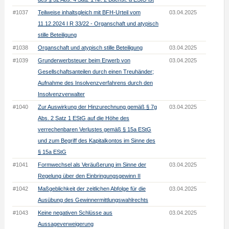
#1037
Teilweise inhaltsgleich mit BFH-Urteil vom
03.04.2025
11.12.2024 I R 33/22 - Organschaft und atypisch
stille Beteiligung
#1038
Organschaft und atypisch stille Beteiligung
03.04.2025
#1039
Grunderwerbsteuer beim Erwerb von
03.04.2025
Gesellschaftsanteilen durch einen Treuhänder;
Aufnahme des Insolvenzverfahrens durch den
Insolvenzverwalter
#1040
Zur Auswirkung der Hinzurechnung gemäß § 7g
03.04.2025
Abs. 2 Satz 1 EStG auf die Höhe des
verrechenbaren Verlustes gemäß § 15a EStG
und zum Begriff des Kapitalkontos im Sinne des
§ 15a EStG
#1041
Formwechsel als Veräußerung im Sinne der
03.04.2025
Regelung über den Einbringungsgewinn II
#1042
Maßgeblichkeit der zeitlichen Abfolge für die
03.04.2025
Ausübung des Gewinnermittlungswahlrechts
#1043
Keine negativen Schlüsse aus
03.04.2025
Aussageverweigerung