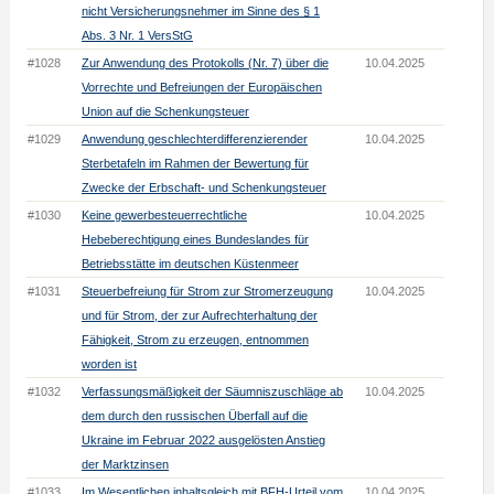
nicht Versicherungsnehmer im Sinne des § 1
Abs. 3 Nr. 1 VersStG
#1028
Zur Anwendung des Protokolls (Nr. 7) über die
10.04.2025
Vorrechte und Befreiungen der Europäischen
Union auf die Schenkungsteuer
#1029
Anwendung geschlechterdifferenzierender
10.04.2025
Sterbetafeln im Rahmen der Bewertung für
Zwecke der Erbschaft- und Schenkungsteuer
#1030
Keine gewerbesteuerrechtliche
10.04.2025
Hebeberechtigung eines Bundeslandes für
Betriebsstätte im deutschen Küstenmeer
#1031
Steuerbefreiung für Strom zur Stromerzeugung
10.04.2025
und für Strom, der zur Aufrechterhaltung der
Fähigkeit, Strom zu erzeugen, entnommen
worden ist
#1032
Verfassungsmäßigkeit der Säumniszuschläge ab
10.04.2025
dem durch den russischen Überfall auf die
Ukraine im Februar 2022 ausgelösten Anstieg
der Marktzinsen
#1033
Im Wesentlichen inhaltsgleich mit BFH-Urteil vom
10.04.2025