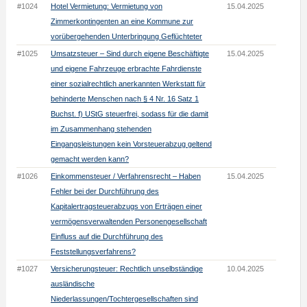
#1024
Hotel Vermietung: Vermietung von
15.04.2025
Zimmerkontingenten an eine Kommune zur
vorübergehenden Unterbringung Geflüchteter
#1025
Umsatzsteuer – Sind durch eigene Beschäftigte
15.04.2025
und eigene Fahrzeuge erbrachte Fahrdienste
einer sozialrechtlich anerkannten Werkstatt für
behinderte Menschen nach § 4 Nr. 16 Satz 1
Buchst. f) UStG steuerfrei, sodass für die damit
im Zusammenhang stehenden
Eingangsleistungen kein Vorsteuerabzug geltend
gemacht werden kann?
#1026
Einkommensteuer / Verfahrensrecht – Haben
15.04.2025
Fehler bei der Durchführung des
Kapitalertragsteuerabzugs von Erträgen einer
vermögensverwaltenden Personengesellschaft
Einfluss auf die Durchführung des
Feststellungsverfahrens?
#1027
Versicherungsteuer: Rechtlich unselbständige
10.04.2025
ausländische
Niederlassungen/Tochtergesellschaften sind