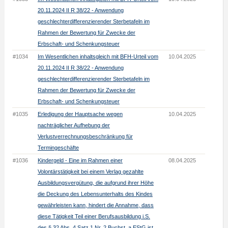
20.11.2024 II R 38/22 - Anwendung
geschlechterdifferenzierender Sterbetafeln im
Rahmen der Bewertung für Zwecke der
Erbschaft- und Schenkungsteuer
#1034
Im Wesentlichen inhaltsgleich mit BFH-Urteil vom
10.04.2025
20.11.2024 II R 38/22 - Anwendung
geschlechterdifferenzierender Sterbetafeln im
Rahmen der Bewertung für Zwecke der
Erbschaft- und Schenkungsteuer
#1035
Erledigung der Hauptsache wegen
10.04.2025
nachträglicher Aufhebung der
Verlustverrechnungsbeschränkung für
Termingeschäfte
#1036
Kindergeld - Eine im Rahmen einer
08.04.2025
Volontärstätigkeit bei einem Verlag gezahlte
Ausbildungsvergütung, die aufgrund ihrer Höhe
die Deckung des Lebensunterhalts des Kindes
gewährleisten kann, hindert die Annahme, dass
diese Tätigkeit Teil einer Berufsausbildung i.S.
des § 32 Abs. 4 Satz 1 Nr. 2 Buchst. a EStG ist