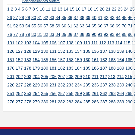
Belegeinsicht des Mieters
1
2
3
4
5
6
7
8
9
10
11
12
13
14
15
16
17
18
19
20
21
22
23
24
25
26
27
28
29
30
31
32
33
34
35
36
37
38
39
40
41
42
43
44
45
46
51
52
53
54
55
56
57
58
59
60
61
62
63
64
65
66
67
68
69
70
71
76
77
78
79
80
81
82
83
84
85
86
87
88
89
90
91
92
93
94
95
96
101
102
103
104
105
106
107
108
109
110
111
112
113
114
115
1
126
127
128
129
130
131
132
133
134
135
136
137
138
139
140
151
152
153
154
155
156
157
158
159
160
161
162
163
164
165
176
177
178
179
180
181
182
183
184
185
186
187
188
189
190
201
202
203
204
205
206
207
208
209
210
211
212
213
214
215
226
227
228
229
230
231
232
233
234
235
236
237
238
239
240
251
252
253
254
255
256
257
258
259
260
261
262
263
264
265
276
277
278
279
280
281
282
283
284
285
286
287
288
289
290