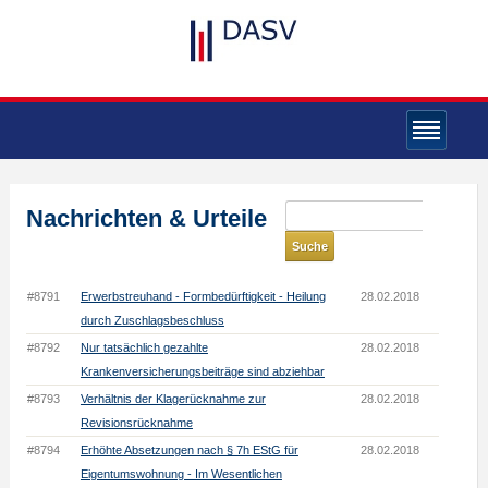
Nachrichten & Urteile
#8791
Erwerbstreuhand - Formbedürftigkeit - Heilung
28.02.2018
durch Zuschlagsbeschluss
#8792
Nur tatsächlich gezahlte
28.02.2018
Krankenversicherungsbeiträge sind abziehbar
#8793
Verhältnis der Klagerücknahme zur
28.02.2018
Revisionsrücknahme
#8794
Erhöhte Absetzungen nach § 7h EStG für
28.02.2018
Eigentumswohnung - Im Wesentlichen