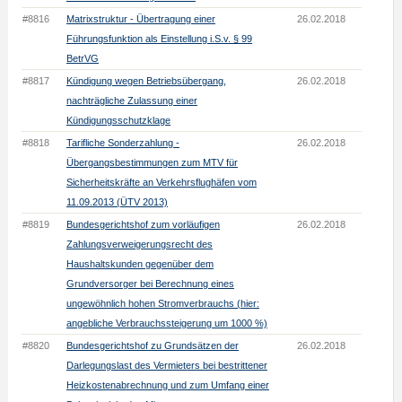
#8816
Matrixstruktur - Übertragung einer
26.02.2018
Führungsfunktion als Einstellung i.S.v. § 99
BetrVG
#8817
Kündigung wegen Betriebsübergang,
26.02.2018
nachträgliche Zulassung einer
Kündigungsschutzklage
#8818
Tarifliche Sonderzahlung -
26.02.2018
Übergangsbestimmungen zum MTV für
Sicherheitskräfte an Verkehrsflughäfen vom
11.09.2013 (ÜTV 2013)
#8819
Bundesgerichtshof zum vorläufigen
26.02.2018
Zahlungsverweigerungsrecht des
Haushaltskunden gegenüber dem
Grundversorger bei Berechnung eines
ungewöhnlich hohen Stromverbrauchs (hier:
angebliche Verbrauchssteigerung um 1000 %)
#8820
Bundesgerichtshof zu Grundsätzen der
26.02.2018
Darlegungslast des Vermieters bei bestrittener
Heizkostenabrechnung und zum Umfang einer