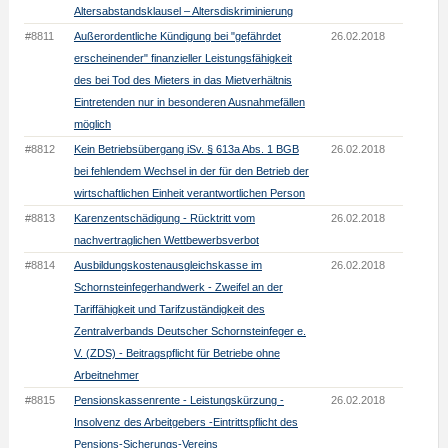
Altersabstandsklausel – Altersdiskriminierung
#8811
Außerordentliche Kündigung bei "gefährdet
26.02.2018
erscheinender" finanzieller Leistungsfähigkeit
des bei Tod des Mieters in das Mietverhältnis
Eintretenden nur in besonderen Ausnahmefällen
möglich
#8812
Kein Betriebsübergang iSv. § 613a Abs. 1 BGB
26.02.2018
bei fehlendem Wechsel in der für den Betrieb der
wirtschaftlichen Einheit verantwortlichen Person
#8813
Karenzentschädigung - Rücktritt vom
26.02.2018
nachvertraglichen Wettbewerbsverbot
#8814
Ausbildungskostenausgleichskasse im
26.02.2018
Schornsteinfegerhandwerk - Zweifel an der
Tariffähigkeit und Tarifzuständigkeit des
Zentralverbands Deutscher Schornsteinfeger e.
V. (ZDS) - Beitragspflicht für Betriebe ohne
Arbeitnehmer
#8815
Pensionskassenrente - Leistungskürzung -
26.02.2018
Insolvenz des Arbeitgebers -Eintrittspflicht des
Pensions-Sicherungs-Vereins