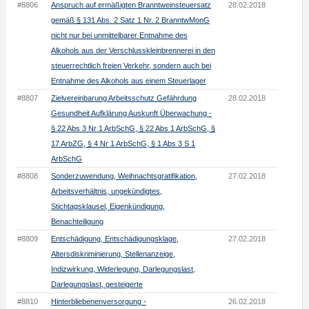
#8806
Anspruch auf ermäßigten Branntweinsteuersatz
28.02.2018
gemäß § 131 Abs. 2 Satz 1 Nr. 2 BranntwMonG
nicht nur bei unmittelbarer Entnahme des
Alkohols aus der Verschlusskleinbrennerei in den
steuerrechtlich freien Verkehr, sondern auch bei
Entnahme des Alkohols aus einem Steuerlager
#8807
Zielvereinbarung Arbeitsschutz Gefährdung
28.02.2018
Gesundheit Aufklärung Auskunft Überwachung -
§ 22 Abs 3 Nr 1 ArbSchG, § 22 Abs 1 ArbSchG, §
17 ArbZG, § 4 Nr 1 ArbSchG, § 1 Abs 3 S 1
ArbSchG
#8808
Sonderzuwendung, Weihnachtsgratifikation,
27.02.2018
Arbeitsverhältnis, ungekündigtes,
Stichtagsklausel, Eigenkündigung,
Benachteiligung
#8809
Entschädigung, Entschädigungsklage,
27.02.2018
Altersdiskriminierung, Stellenanzeige,
Indizwirkung, Widerlegung, Darlegungslast,
Darlegungslast, gesteigerte
#8810
Hinterbliebenenversorgung -
26.02.2018