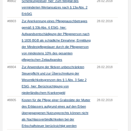
#8802
Schenkungsteuer, hier: zum Wegfall des
28.02.2018
verminderten Wertansatzes nach § 13a Abs. 2
ErbStG
#8803
Zur Anerkennung eines Pflegepauschbetrages
28.02.2018
gemäß § 33b Abs. 6 EStG, hier:
Aufwandsentschädigung der Pflegeperson nach
§ 1835 BGB als schädliche Einnahme; Ermittlung
der Mindestpflegedauer durch die Pflegeperson
von mindestens 10% des gesamten
pflegerischen Zeitaufwandes
#8804
Zur Anwendung der fiktiven unbeschränkten
28.02.2018
Steuerpflicht und zur Überschreitung der
Wesentlichkeitsgrenzen des § 1 Abs. 3 Satz 2
EStG, hier: Berücksichtigung von
niederländischem Krankengeld
#8805
Kosten für die Pflege einer Grabstätte der Mutter
28.02.2018
des Erblassers aufgrund eines auf den Erben
übergegangenen Nutzungsrechts können nicht
als Nachlassverbindlichkeiten bei der
Erbschaftsteuer berücksichtigt werden