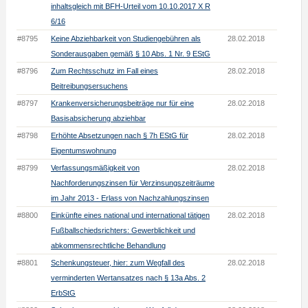
inhaltsgleich mit BFH-Urteil vom 10.10.2017 X R
6/16
#8795
Keine Abziehbarkeit von Studiengebühren als
28.02.2018
Sonderausgaben gemäß § 10 Abs. 1 Nr. 9 EStG
#8796
Zum Rechtsschutz im Fall eines
28.02.2018
Beitreibungsersuchens
#8797
Krankenversicherungsbeiträge nur für eine
28.02.2018
Basisabsicherung abziehbar
#8798
Erhöhte Absetzungen nach § 7h EStG für
28.02.2018
Eigentumswohnung
#8799
Verfassungsmäßigkeit von
28.02.2018
Nachforderungszinsen für Verzinsungszeiträume
im Jahr 2013 - Erlass von Nachzahlungszinsen
#8800
Einkünfte eines national und international tätigen
28.02.2018
Fußballschiedsrichters: Gewerblichkeit und
abkommensrechtliche Behandlung
#8801
Schenkungsteuer, hier: zum Wegfall des
28.02.2018
verminderten Wertansatzes nach § 13a Abs. 2
ErbStG