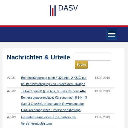
Nachrichten & Urteile
#7981
Bescheidänderung nach § 32a Abs. 2 KStG nur
13.02.2019
bei Berücksichtigung von verdeckten Einlagen
#7982
Teilwert gemäß § 5a Abs. 6 EStG als neue AfA-
13.02.2019
Bemessungsgrundlage; Kürzung nach § 9 Nr. 3
Satz 3 GewStG erfasst auch Gewinn aus der
Hinzurechnung eines Unterschiedsbetrags
#7983
Garantiezusage eines Kfz-Händlers als
13.02.2019
Versicherungsleistung