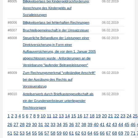
#8005
Billigkeitserlass bei Kindergeldrückforderung;
06.02.2019
Anrechnung des Kindergelds auf
Sozialleistungen
#8006
Billigkeitserlass bei fehlerhaften Rechnungen
06.02.2019
#8007
Bruchteilsgemeinschaft in der Umsatzsteuer
06.02.2019
#8008
Steuerliche Behandlung der Leistungen einer
06.02.2019
Direktversicherung in Form einer
Aufbauversicherung, die vor dem 1. Januar 2005
abgeschlossen wurde - Anforderungen an die
Vereinbarung "laufender Beitragsleistungen"
#8009
Zum Rechnungsmerkmal "vollständige Anschrift"
06.02.2019
bei der Ausübung des Rechts auf
Vorsteuerabzug
#8010
Anteilserwerb durch Briefkastengesellschaft als
06.02.2019
ein der Grunderwerbsteuer unterliegender
Rechtsvorgang
1
2
3
4
5
6
7
8
9
10
11
12
13
14
15
16
17
18
19
20
21
22
23
24
25
26
27
28
29
30
31
32
33
34
35
36
37
38
39
40
41
42
43
44
45
46
51
52
53
54
55
56
57
58
59
60
61
62
63
64
65
66
67
68
69
70
71