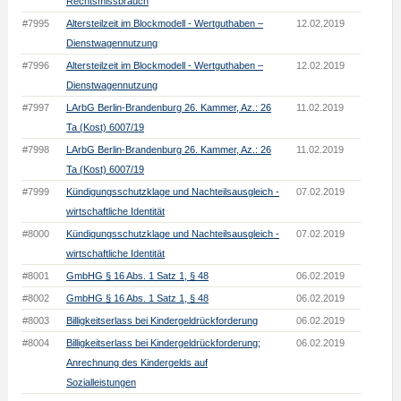
Rechtsmissbrauch
#7995
Altersteilzeit im Blockmodell - Wertguthaben –
12.02.2019
Dienstwagennutzung
#7996
Altersteilzeit im Blockmodell - Wertguthaben –
12.02.2019
Dienstwagennutzung
#7997
LArbG Berlin-Brandenburg 26. Kammer, Az.: 26
11.02.2019
Ta (Kost) 6007/19
#7998
LArbG Berlin-Brandenburg 26. Kammer, Az.: 26
11.02.2019
Ta (Kost) 6007/19
#7999
Kündigungsschutzklage und Nachteilsausgleich -
07.02.2019
wirtschaftliche Identität
#8000
Kündigungsschutzklage und Nachteilsausgleich -
07.02.2019
wirtschaftliche Identität
#8001
GmbHG § 16 Abs. 1 Satz 1, § 48
06.02.2019
#8002
GmbHG § 16 Abs. 1 Satz 1, § 48
06.02.2019
#8003
Billigkeitserlass bei Kindergeldrückforderung
06.02.2019
#8004
Billigkeitserlass bei Kindergeldrückforderung;
06.02.2019
Anrechnung des Kindergelds auf
Sozialleistungen