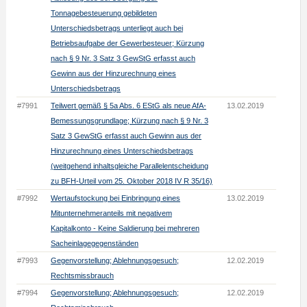
Tonnagebesteuerung gebildeten
Unterschiedsbetrags unterliegt auch bei
Betriebsaufgabe der Gewerbesteuer; Kürzung
nach § 9 Nr. 3 Satz 3 GewStG erfasst auch
Gewinn aus der Hinzurechnung eines
Unterschiedsbetrags
#7991
Teilwert gemäß § 5a Abs. 6 EStG als neue AfA-
13.02.2019
Bemessungsgrundlage; Kürzung nach § 9 Nr. 3
Satz 3 GewStG erfasst auch Gewinn aus der
Hinzurechnung eines Unterschiedsbetrags
(weitgehend inhaltsgleiche Parallelentscheidung
zu BFH-Urteil vom 25. Oktober 2018 IV R 35/16)
#7992
Wertaufstockung bei Einbringung eines
13.02.2019
Mitunternehmeranteils mit negativem
Kapitalkonto - Keine Saldierung bei mehreren
Sacheinlagegegenständen
#7993
Gegenvorstellung; Ablehnungsgesuch;
12.02.2019
Rechtsmissbrauch
#7994
Gegenvorstellung; Ablehnungsgesuch;
12.02.2019