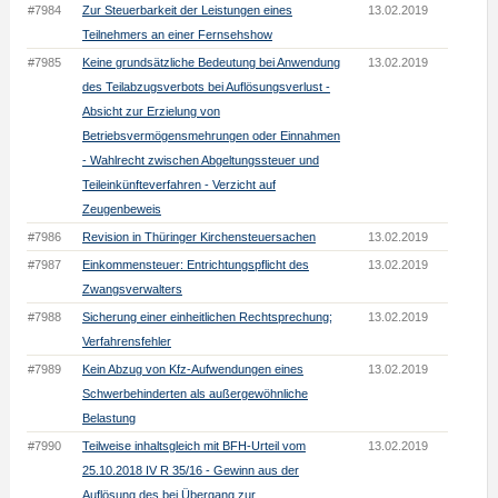
#7984
Zur Steuerbarkeit der Leistungen eines
13.02.2019
Teilnehmers an einer Fernsehshow
#7985
Keine grundsätzliche Bedeutung bei Anwendung
13.02.2019
des Teilabzugsverbots bei Auflösungsverlust -
Absicht zur Erzielung von
Betriebsvermögensmehrungen oder Einnahmen
- Wahlrecht zwischen Abgeltungssteuer und
Teileinkünfteverfahren - Verzicht auf
Zeugenbeweis
#7986
Revision in Thüringer Kirchensteuersachen
13.02.2019
#7987
Einkommensteuer: Entrichtungspflicht des
13.02.2019
Zwangsverwalters
#7988
Sicherung einer einheitlichen Rechtsprechung;
13.02.2019
Verfahrensfehler
#7989
Kein Abzug von Kfz-Aufwendungen eines
13.02.2019
Schwerbehinderten als außergewöhnliche
Belastung
#7990
Teilweise inhaltsgleich mit BFH-Urteil vom
13.02.2019
25.10.2018 IV R 35/16 - Gewinn aus der
Auflösung des bei Übergang zur