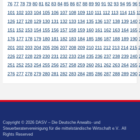
76
77
78
79
80
81
82
83
84
85
86
87
88
89
90
91
92
93
94
95
96
101
102
103
104
105
106
107
108
109
110
111
112
113
114
115
1
126
127
128
129
130
131
132
133
134
135
136
137
138
139
140
151
152
153
154
155
156
157
158
159
160
161
162
163
164
165
176
177
178
179
180
181
182
183
184
185
186
187
188
189
190
201
202
203
204
205
206
207
208
209
210
211
212
213
214
215
226
227
228
229
230
231
232
233
234
235
236
237
238
239
240
251
252
253
254
255
256
257
258
259
260
261
262
263
264
265
276
277
278
279
280
281
282
283
284
285
286
287
288
289
290
Copyright © 2026 DASV – Die Deutsche Anwalts- und
Steuerberatervereinigung für die mittelständische Wirtschaft e.V.. All
Rights Reserved