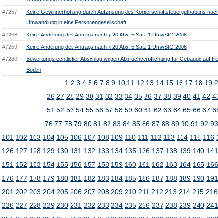
#7257
Keine Gewinnerhöhung durch Aufzinsung des Körperschaftsteuerguthabens nac
Umwandlung in eine Personengesellschaft
#7258
Keine Änderung des Antrags nach § 20 Abs. 5 Satz 1 UmwStG 2006
#7259
Keine Änderung des Antrags nach § 20 Abs. 5 Satz 1 UmwStG 2006
#7260
Bewertungsrechtlicher Abschlag wegen Abbruchverpflichtung für Gebäude auf 
Boden
1
2
3
4
5
6
7
8
9
10
11
12
13
14
15
16
17
18
19
2
26
27
28
29
30
31
32
33
34
35
36
37
38
39
40
41
42
4
51
52
53
54
55
56
57
58
59
60
61
62
63
64
65
66
67
6
76
77
78
79
80
81
82
83
84
85
86
87
88
89
90
91
92
9
101
102
103
104
105
106
107
108
109
110
111
112
113
114
115
116
126
127
128
129
130
131
132
133
134
135
136
137
138
139
140
14
151
152
153
154
155
156
157
158
159
160
161
162
163
164
165
16
176
177
178
179
180
181
182
183
184
185
186
187
188
189
190
19
201
202
203
204
205
206
207
208
209
210
211
212
213
214
215
216
226
227
228
229
230
231
232
233
234
235
236
237
238
239
240
24