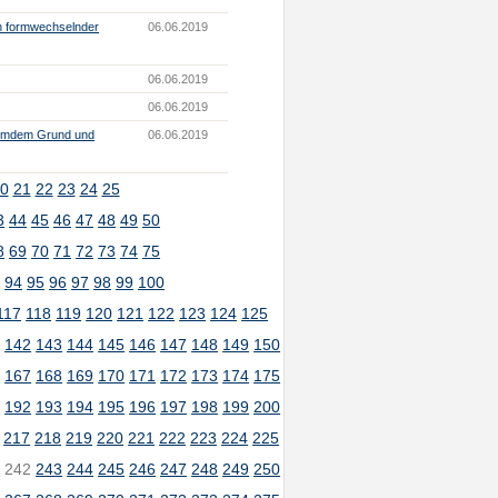
h formwechselnder
06.06.2019
06.06.2019
06.06.2019
fremdem Grund und
06.06.2019
0
21
22
23
24
25
3
44
45
46
47
48
49
50
8
69
70
71
72
73
74
75
3
94
95
96
97
98
99
100
117
118
119
120
121
122
123
124
125
1
142
143
144
145
146
147
148
149
150
6
167
168
169
170
171
172
173
174
175
1
192
193
194
195
196
197
198
199
200
217
218
219
220
221
222
223
224
225
1
242
243
244
245
246
247
248
249
250