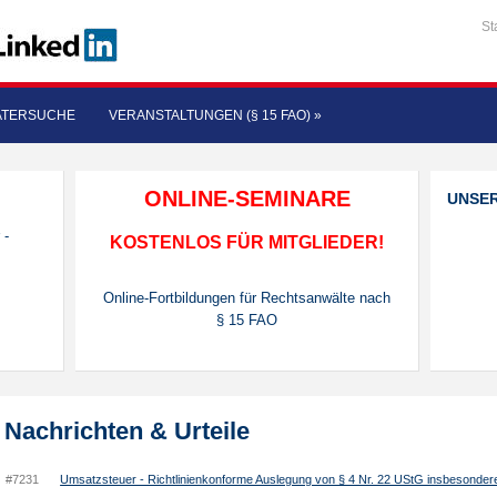
St
ATERSUCHE
VERANSTALTUNGEN (§ 15 FAO)
»
ONLINE-SEMINARE
UNSE
 -
KOSTENLOS FÜR MITGLIEDER!
Online-Fortbildungen für Rechtsanwälte nach
§ 15 FAO
Nachrichten & Urteile
#7231
Umsatzsteuer - Richtlinienkonforme Auslegung von § 4 Nr. 22 UStG insbesondere