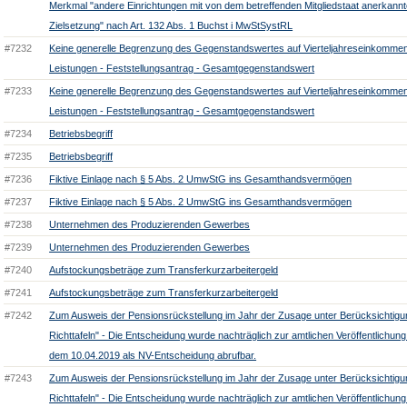
Merkmal "andere Einrichtungen mit von dem betreffenden Mitgliedstaat anerkannt
Zielsetzung" nach Art. 132 Abs. 1 Buchst i MwStSystRL
#7232
Keine generelle Begrenzung des Gegenstandswertes auf Vierteljahreseinkomme
Leistungen - Feststellungsantrag - Gesamtgegenstandswert
#7233
Keine generelle Begrenzung des Gegenstandswertes auf Vierteljahreseinkomme
Leistungen - Feststellungsantrag - Gesamtgegenstandswert
#7234
Betriebsbegriff
#7235
Betriebsbegriff
#7236
Fiktive Einlage nach § 5 Abs. 2 UmwStG ins Gesamthandsvermögen
#7237
Fiktive Einlage nach § 5 Abs. 2 UmwStG ins Gesamthandsvermögen
#7238
Unternehmen des Produzierenden Gewerbes
#7239
Unternehmen des Produzierenden Gewerbes
#7240
Aufstockungsbeträge zum Transferkurzarbeitergeld
#7241
Aufstockungsbeträge zum Transferkurzarbeitergeld
#7242
Zum Ausweis der Pensionsrückstellung im Jahr der Zusage unter Berücksichtig
Richttafeln" - Die Entscheidung wurde nachträglich zur amtlichen Veröffentlichung
dem 10.04.2019 als NV-Entscheidung abrufbar.
#7243
Zum Ausweis der Pensionsrückstellung im Jahr der Zusage unter Berücksichtig
Richttafeln" - Die Entscheidung wurde nachträglich zur amtlichen Veröffentlichung