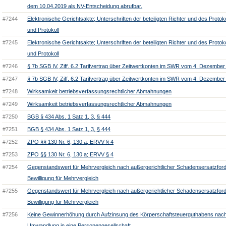
dem 10.04.2019 als NV-Entscheidung abrufbar.
#7244
Elektronische Gerichtsakte; Unterschriften der beteiligten Richter und des Protokol
und Protokoll
#7245
Elektronische Gerichtsakte; Unterschriften der beteiligten Richter und des Protokol
und Protokoll
#7246
§ 7b SGB IV, Ziff. 6.2 Tarifvertrag über Zeitwertkonten im SWR vom 4. Dezemb
#7247
§ 7b SGB IV, Ziff. 6.2 Tarifvertrag über Zeitwertkonten im SWR vom 4. Dezemb
#7248
Wirksamkeit betriebsverfassungsrechtlicher Abmahnungen
#7249
Wirksamkeit betriebsverfassungsrechtlicher Abmahnungen
#7250
BGB § 434 Abs. 1 Satz 1, 3, § 444
#7251
BGB § 434 Abs. 1 Satz 1, 3, § 444
#7252
ZPO §§ 130 Nr. 6, 130 a; ERVV § 4
#7253
ZPO §§ 130 Nr. 6, 130 a; ERVV § 4
#7254
Gegenstandswert für Mehrvergleich nach außergerichtlicher Schadensersatzfor
Bewilligung für Mehrvergleich
#7255
Gegenstandswert für Mehrvergleich nach außergerichtlicher Schadensersatzfor
Bewilligung für Mehrvergleich
#7256
Keine Gewinnerhöhung durch Aufzinsung des Körperschaftsteuerguthabens nac
Umwandlung in eine Personengesellschaft