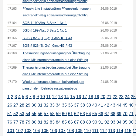
sind regelmäßig sozialversicherungspflichtig
#7163
Pflegekräfte in stationären Pflegeeinrichtungen
26.06.2019
sind regelmäßig sozialversicherungspflichtig
#7164
BGB § 199 Abs. 3 Satz 1 Nr. 1
26.06.2019
#7165
BGB § 199 Abs. 3 Satz 1 Nr. 1
26.06.2019
#7166
BGB § 826 (B, Gg); GmbHG § 43
25.06.2019
#7167
BGB § 826 (B, Gg); GmbHG § 43
25.06.2019
#7168
Thesaurierungsbegünstigung bei Übertragung
21.06.2019
eines Mitunternehmeranteils auf eine Stiftung
#7169
Thesaurierungsbegünstigung bei Übertragung
21.06.2019
eines Mitunternehmeranteils auf eine Stiftung
#7170
Wiederaufforstungskosten bei vorherigem
21.06.2019
pauschalem Betriebsausgabenabzug
1
2
3
4
5
6
7
8
9
10
11
12
13
14
15
16
17
18
19
20
21
22
23
24
25
26
27
28
29
30
31
32
33
34
35
36
37
38
39
40
41
42
43
44
45
46
51
52
53
54
55
56
57
58
59
60
61
62
63
64
65
66
67
68
69
70
71
76
77
78
79
80
81
82
83
84
85
86
87
88
89
90
91
92
93
94
95
96
101
102
103
104
105
106
107
108
109
110
111
112
113
114
115
1