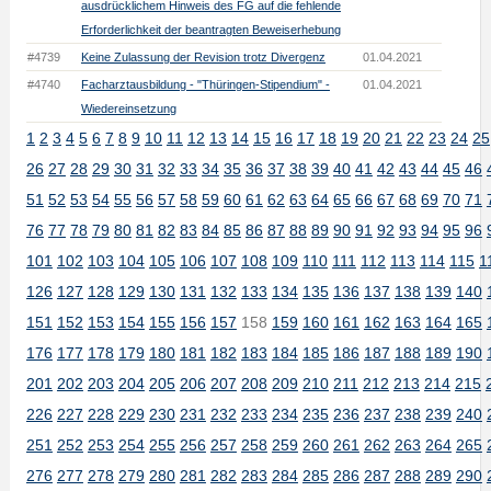
ausdrücklichem Hinweis des FG auf die fehlende
Erforderlichkeit der beantragten Beweiserhebung
#4739
Keine Zulassung der Revision trotz Divergenz
01.04.2021
#4740
Facharztausbildung - "Thüringen-Stipendium" -
01.04.2021
Wiedereinsetzung
1
2
3
4
5
6
7
8
9
10
11
12
13
14
15
16
17
18
19
20
21
22
23
24
25
26
27
28
29
30
31
32
33
34
35
36
37
38
39
40
41
42
43
44
45
46
51
52
53
54
55
56
57
58
59
60
61
62
63
64
65
66
67
68
69
70
71
76
77
78
79
80
81
82
83
84
85
86
87
88
89
90
91
92
93
94
95
96
101
102
103
104
105
106
107
108
109
110
111
112
113
114
115
1
126
127
128
129
130
131
132
133
134
135
136
137
138
139
140
151
152
153
154
155
156
157
158
159
160
161
162
163
164
165
176
177
178
179
180
181
182
183
184
185
186
187
188
189
190
201
202
203
204
205
206
207
208
209
210
211
212
213
214
215
226
227
228
229
230
231
232
233
234
235
236
237
238
239
240
251
252
253
254
255
256
257
258
259
260
261
262
263
264
265
276
277
278
279
280
281
282
283
284
285
286
287
288
289
290