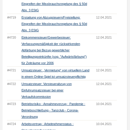
Eingreifen der Missbrauchsregelung des § 50d
Abs. 3 EStG
#4719
Erstattung von Abzugsteuern/Freistellung:
12.04.2021
Eingreifen der Missbrauchsregelung des § 50d
Abs. 3 EStG
#4720
Einkommensteuer/Gewerbesteuer:
12.04.2021
Verfassungsmäßigkeit der rückwirkenden
Abfärbung bei Bezug gewerblicher
Beteiligungseinkünfte (sog. "Aufwärtsfärbung")
für Zeiträume vor 2006
#4721
Umsatzsteuer: „Vermietung“ von virtuellem Land
12.04.2021
in einem Online-Spiel ist umsatzsteuerpflichtig
#4722
Umsatzsteuer: Vorsteuerabzug von
12.04.2021
Einfuhrumsatzsteuer bei einer
Verkaufskommission
#4723
Betriebsrisiko - Annahmeverzug - Pandemie -
10.04.2021
Betriebsschließung - Tanzclub - Corona-
Verordnung
#4724
Arbeitsvertrag - Arbeitnehmerstatus -
10.04.2021