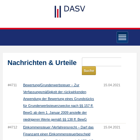
Nachrichten & Urteile
#4711
Bewertung/Grunderwerbsteuer – Zur
15.04.2021
Verfassungsmäßigkeit der rückwirkenden
Anwendung der Bewertung eines Grundstücks
für Grunderwerbsteuerzwecke nach §§ 157 ff.
BewG ab dem 1. Januar 2009 anstelle der
niedrigeren Werte gemäß §§ 138 ff. BewG
#4712
Einkommensteuer /Verfahrensrecht – Darf das
15.04.2021
Finanzamt einen Einkommensteuerbescheid