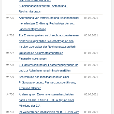
Statusfeststellungsklage -
Kündigungsschutzantrag - Anfechtung –
Rechtsmissbrauch
#4725
Abgrenzung von Vermittlung und Eigenhandel bei
08.04.2021
mehrdeutiger Erklärung; Rechtsfolge der sog.
Ladenrechtsprechung
#4726
Zur Erstattung eines zu Unrecht ausgewiesenen
08.04.2021
nicht zurückgezahlten Steuerbetrags an den
Insolvenzverwalter der Rechnungsausstellerin
#4727
Outsourcing bei umsatzsteuerfreien
08.04.2021
Finanzdienstleistungen
#4728
Zur Unterbrechung der Festsetzungsverjährung
08.04.2021
und zur Ablaufhemmung in Insolvenzfällen
#4729
Bestimmung des Inhaltsadressaten einer
08.04.2021
Prüfungsanordnung; Festsetzungsverjährung;
Treu und Glauben
#4730
Änderung von Einkommensteuerbescheiden
08.04.2021
nach § 91 Abs. 1 Satz 4 EStG aufgrund einer
Mitteilung der ZfA
#4731
Im Wesentlichen inhaltsgleich mit BFH-Urteil vom
08.04.2021