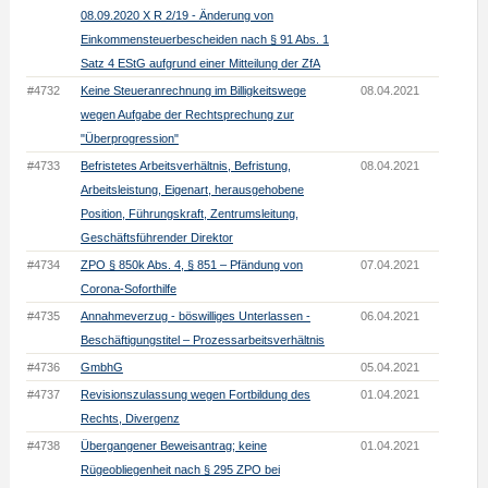
08.09.2020 X R 2/19 - Änderung von
Einkommensteuerbescheiden nach § 91 Abs. 1
Satz 4 EStG aufgrund einer Mitteilung der ZfA
#4732
Keine Steueranrechnung im Billigkeitswege
08.04.2021
wegen Aufgabe der Rechtsprechung zur
"Überprogression"
#4733
Befristetes Arbeitsverhältnis, Befristung,
08.04.2021
Arbeitsleistung, Eigenart, herausgehobene
Position, Führungskraft, Zentrumsleitung,
Geschäftsführender Direktor
#4734
ZPO § 850k Abs. 4, § 851 – Pfändung von
07.04.2021
Corona-Soforthilfe
#4735
Annahmeverzug - böswilliges Unterlassen -
06.04.2021
Beschäftigungstitel – Prozessarbeitsverhältnis
#4736
GmbhG
05.04.2021
#4737
Revisionszulassung wegen Fortbildung des
01.04.2021
Rechts, Divergenz
#4738
Übergangener Beweisantrag; keine
01.04.2021
Rügeobliegenheit nach § 295 ZPO bei