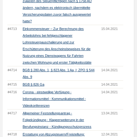
zulasten des Steuerpflichtigen nach § 175b AO
ändern, nachdem es elektronisch übermittelte
Versicherungsdaten zuvor falsch ausgewertet
hatte?
#4713
Einkommensteuer – Zur Berechnung des
15.04.2021
Arbeitslohns bei fehlgeschlagener
Lohnsteuerpauschalierung und zur
Erschütterung des Anscheinsbeweises für die
Nutzung eines Dienstwagens für Fahrten
zwischen Wohnung und erster Tätigkeitsstätte
#4714
BGB § 280 Abs. 1, § 823 Abs. 1 Aa, I; ZPO § 544
14.04.2021
Abs. 9
#4715
BGB § 826 Ga
14.04.2021
#4716
Corona - einstweilige Verfügung -
14.04.2021
Informationsmittel - Kommunikationsmittel -
Videokonferenzen
#4717
Allgemeiner Feststellungsantrag -
13.04.2021
Folgekündigung - Klageerweiterung in der
Berufungsinstanz - Kündigungsschutzprozess
#4718
Erstattung von Abzugsteuern/Freistellung:
12.04.2021