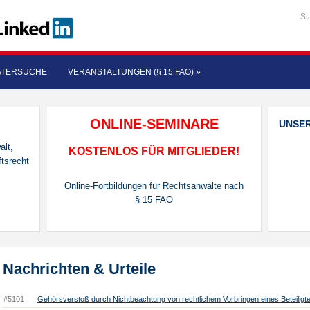
St
ATERSUCHE
VERANSTALTUNGEN (§ 15 FAO)
»
ONLINE-SEMINARE
UNSE
alt,
KOSTENLOS FÜR MITGLIEDER!
tsrecht
Online-Fortbildungen für Rechtsanwälte nach
§ 15 FAO
Nachrichten & Urteile
#5101
Gehörsverstoß durch Nichtbeachtung von rechtlichem Vorbringen eines Beteiligt