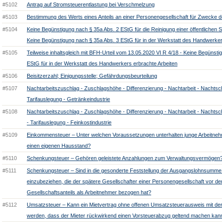
#5102
Antrag auf Stromsteuerentlastung bei Verschmelzung
#5103
Bestimmung des Werts eines Anteils an einer Personengesellschaft für Zwecke d
#5104
Keine Begünstigung nach § 35a Abs. 2 EStG für die Reinigung einer öffentlichen 
Keine Begünstigung nach § 35a Abs. 3 EStG für in der Werkstatt des Handwerker
#5105
Teilweise inhaltsgleich mit BFH-Urteil vom 13.05.2020 VI R 4/18 - Keine Begünsti
EStG für in der Werkstatt des Handwerkers erbrachte Arbeiten
#5106
Beisitzerzahl; Einigungsstelle; Gefährdungsbeurteilung
#5107
Nachtarbeitszuschlag - Zuschlagshöhe - Differenzierung - Nachtarbeit - Nachtsch
Tarifauslegung - Getränkeindustrie
#5108
Nachtarbeitszuschlag - Zuschlagshöhe - Differenzierung - Nachtarbeit - Nachtsch
- Tarifauslegung - Feinkostindustrie
#5109
Einkommensteuer – Unter welchen Voraussetzungen unterhalten junge Arbeitnehm
einen eigenen Hausstand?
#5110
Schenkungsteuer – Gehören geleistete Anzahlungen zum Verwaltungsvermögen
#5111
Schenkungsteuer – Sind in die gesonderte Feststellung der Ausgangslohnsumme
einzubeziehen, die der spätere Gesellschafter einer Personengesellschaft vor 
Gesellschaftsanteils als Arbeitnehmer bezogen hat?
#5112
Umsatzsteuer – Kann ein Mietvertrag ohne offenen Umsatzsteuerausweis mit der 
werden, dass der Mieter rückwirkend einen Vorsteuerabzug geltend machen kan