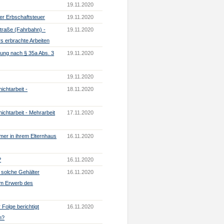
19.11.2020
er Erbschaftsteuer
19.11.2020
Straße (Fahrbahn) -
19.11.2020
s erbrachte Arbeiten
gung nach § 35a Abs. 3
19.11.2020
19.11.2020
ichtarbeit -
18.11.2020
ichtarbeit - Mehrarbeit
17.11.2020
er in ihrem Elternhaus
16.11.2020
?
16.11.2020
 solche Gehälter
16.11.2020
dem Erwerb des
Folge berichtigt
16.11.2020
n?