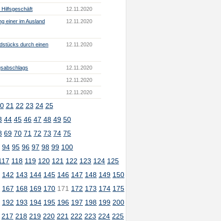
 Hilfsgeschäft
12.11.2020
ng einer im Ausland
12.11.2020
dstücks durch einen
12.11.2020
ngsabschlags
12.11.2020
12.11.2020
12.11.2020
0
21
22
23
24
25
3
44
45
46
47
48
49
50
8
69
70
71
72
73
74
75
3
94
95
96
97
98
99
100
117
118
119
120
121
122
123
124
125
1
142
143
144
145
146
147
148
149
150
6
167
168
169
170
171
172
173
174
175
1
192
193
194
195
196
197
198
199
200
217
218
219
220
221
222
223
224
225