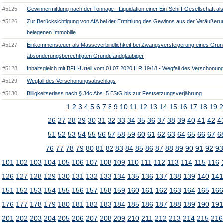
#5125
Gewinnermittlung nach der Tonnage - Liquidation einer Ein-Schiff-Gesellschaft als
#5126
Zur Berücksichtigung von AfA bei der Ermittlung des Gewinns aus der Veräußeru
belegenen Immobilie
#5127
Einkommensteuer als Masseverbindlichkeit bei Zwangsversteigerung eines Grun
absonderungsberechtigten Grundpfandgläubiger
#5128
Inhaltsgleich mit BFH-Urteil vom 01.07.2020 II R 19/18 - Wegfall des Verschonu
#5129
Wegfall des Verschonungsabschlags
#5130
Billigkeitserlass nach § 34c Abs. 5 EStG bis zur Festsetzungsverjährung
1
2
3
4
5
6
7
8
9
10
11
12
13
14
15
16
17
18
19
2
26
27
28
29
30
31
32
33
34
35
36
37
38
39
40
41
42
4
51
52
53
54
55
56
57
58
59
60
61
62
63
64
65
66
67
6
76
77
78
79
80
81
82
83
84
85
86
87
88
89
90
91
92
9
101
102
103
104
105
106
107
108
109
110
111
112
113
114
115
116
126
127
128
129
130
131
132
133
134
135
136
137
138
139
140
14
151
152
153
154
155
156
157
158
159
160
161
162
163
164
165
16
176
177
178
179
180
181
182
183
184
185
186
187
188
189
190
19
201
202
203
204
205
206
207
208
209
210
211
212
213
214
215
216