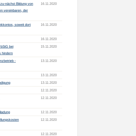
 zu-nächst Bildung von
16.11.2020
en vereinbaren, der
kkontos, soweit dort
16.11.2020
16.11.2020
rbStG bei
15.11.2020
s hindern
nzbetrieb -
13.11.2020
13.11.2020
ndigung
13.11.2020
12.11.2020
-
12.11.2020
iladung
12.11.2020
ellungskosten
12.11.2020
12.11.2020