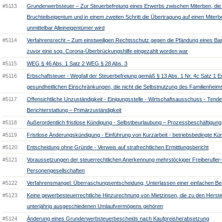
#5113
Grunderwerbsteuer – Zur Steuerbefreiung eines Erwerbs zwischen Miterben, die
Bruchteilseigentum und in einem zweiten Schritt die Übertragung auf einen Miterb
unmittelbar Alleineigentümer wird
#5114
Verfahrensrecht – Zum einstweiligen Rechtsschutz gegen die Pfändung eines Ban
zuvor eine sog. Corona-Überbrückungshilfe eingezahlt worden war
#5115
WEG § 46 Abs. 1 Satz 2 WEG § 28 Abs. 3
#5116
Erbschaftsteuer - Wegfall der Steuerbefreiung gemäß § 13 Abs. 1 Nr. 4c Satz 1 E
gesundheitlichen Einschränkungen, die nicht die Selbstnutzung des Familienheim
#5117
Offensichtliche Unzuständigkeit - Einigungsstelle - Wirtschaftsausschuss - Tende
Berichterstattung – Primärzuständigkeit
#5118
Außerordentlich fristlose Kündigung - Selbstbeurlaubung – Prozessbeschäftigung
#5119
Fristlose Änderungskündigung - Einführung von Kurzarbeit - betriebsbedingte Kü
#5120
Entscheidung ohne Gründe - Verweis auf strafrechtlichen Ermittlungsbericht
#5121
Voraussetzungen der steuerrechtlichen Anerkennung mehrstöckiger Freiberufler
Personengesellschaften
#5122
Verfahrensmangel: Überraschungsentscheidung, Unterlassen einer einfachen Be
#5123
Keine gewerbesteuerrechtliche Hinzurechnung von Mietzinsen, die zu den Herst
unterjährig ausgeschiedenen Umlaufvermögens gehören
#5124
Änderung eines Grunderwerbsteuerbescheids nach Kaufpreisherabsetzung