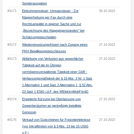
Sonderausgaben
#3171
Einkommensteuer, Umsatzsteuer - Zur
30.10.2022
Klageerhebung per Fax durch eine
Rechtsanwältin in eigener Sache und zur
„Bezeichnung des Klagegegenstandes" bei
Schätzungsbescheiden
#3172
Wiedereinsetzungsfristen nach Zugang eines
27.10.2022
PKH-Bewilligungsbeschlusses
#3173
Abfärbung von Verlusten aus gewerblicher
27.10.2022
Tätigkeit auf die im Übrigen
vermögensverwaltende Tätigkeit einer GbR -
Verfassungsmäßigkeit der § 15 Abs. 3 Nr. 1 Satz
1 Alternative 1 und Satz 2 Alternative 1, § 52 Abs.
23 Satz 1 EStG i.d.F. des WElektroMobFördG
#3174
Erweiterte Kürzung bei Überlassung von
27.10.2022
Gewerberäumen an geringfügig beteiligte
Genossin
#3175
Verkauf von Gutscheinen für Freizeiterlebnisse
27.10.2022
(vor Inkrafttreten von § 3 Abs. 13 bis 15 UStG
n.F.)