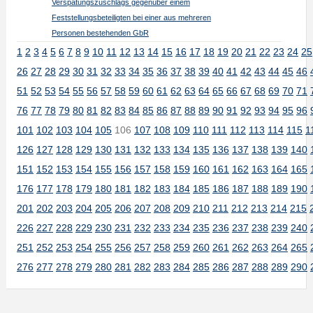
Verspätungszuschlags gegenüber einem
Feststellungsbeteiligten bei einer aus mehreren
Personen bestehenden GbR
1
2
3
4
5
6
7
8
9
10
11
12
13
14
15
16
17
18
19
20
21
22
23
24
25
26
27
28
29
30
31
32
33
34
35
36
37
38
39
40
41
42
43
44
45
46
51
52
53
54
55
56
57
58
59
60
61
62
63
64
65
66
67
68
69
70
71
76
77
78
79
80
81
82
83
84
85
86
87
88
89
90
91
92
93
94
95
96
101
102
103
104
105
106
107
108
109
110
111
112
113
114
115
1
126
127
128
129
130
131
132
133
134
135
136
137
138
139
140
151
152
153
154
155
156
157
158
159
160
161
162
163
164
165
176
177
178
179
180
181
182
183
184
185
186
187
188
189
190
201
202
203
204
205
206
207
208
209
210
211
212
213
214
215
226
227
228
229
230
231
232
233
234
235
236
237
238
239
240
251
252
253
254
255
256
257
258
259
260
261
262
263
264
265
276
277
278
279
280
281
282
283
284
285
286
287
288
289
290