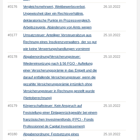
#3176
Vergleichsmehrwert, Wettbewerbsverbot,
26.10.2022
Ungewissheit über ein Rechtsverhältnis,
deklaratorische Punkte im Prozessvergleich,
Arbeitszeugnis, Abänderung von Amts wegen
#3177
Umsatzsteuer: Anteiliger Vorsteuerabzug aus
25.10.2022
Rechnung eines Insolvenzverwalters, der so gut
wie keine Verwertungshandlungen vornimmt
#3178
Abgabenordnung/Versicherungsteuer:
25.10.2022
Wiedereinsetzung nach § 56 FGO - Aufteilung
einer Versicherungsprämie in das Entgelt und die
darauf entfallende Versicherungsteuer, wenn die
gezahlte Versicherungsprämie irrtümlich ohne
Versicherungsteuer in Rechnung gestellt wurde
(Nettoberechnung)
#3179
Körperschaftsteuer: Kein Anspruch auf
25.10.2022
Feststellung einer Einlagenrückgewähr bei einem
französischen Investmentfonds (FPCI - Fonds
Professionnel de Capital Investissement)
#3180
Abgabenordnung: Festsetzung eines
25.10.2022