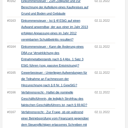
#3162
Einkommensteuer - Zum Zeitpunkt und zur
02.11.2022
Berechnung der Aufteilung eines Kaufpreises auf
Grund und Boden und Gebäude
#3163
Einkommensteuer - Ist § 4f EStG auf einen
02.11.2022
Aufwand anwendbar, der aus einer im Jahr 2013
erfolgten Anpassung eines im Jahr 2012
vereinbarten Schuldbeitritts resultiert?
#3164
Einkommensteuer - Kann die Änderung eines
02.11.2022
DBA zur Verwirklichung des
Entnahmetatbestands nach § 4 Abs. 1 Satz 3
EStG führen (sog. passive Entstrickung)?
#3165
Gewerbesteuer - Unterliegen Aufwendungen für
02.11.2022
die Teilnahme an Fachmessen der
Hinzurechnung nach § 8 Nr. 1 GewStG?
#3166
Verfahrensrecht - Haftet die nominelle
02.11.2022
Geschäftsführerin, die lediglich Strohfrau des
faktischen Geschäftsführers ist, nach § 69 AO?
#3167
Verfahrensrecht - Zur Frage, ob ein während
02.11.2022
einer Betriebsprüfung vom Finanzamt gegenüber
dem Steuerpflichtigen erlassenes Schreiben mit