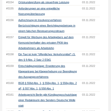
#3154
Ortskundeprüfung als steuerfreie Leistung
03.11.2022
#3155
Anforderungen an eine entgeltliche
03.11.2022
Nutzungsüberlassung
#3156
Aufrechnung im Insolvenzverfahren;
03.11.2022
Berücksichtigung eines Berichtigungsbetrags in
einem falschen Besteuerungszeitraum
#3157
Entgelt für Werbung des Arbeitgebers auf dem
03.11.2022
Kennzeichenhalter des privaten PKW des
Arbeitnehmers als Arbeitslohn
#3158
Ein Taxi ist kein "öffentliches Verkehrsmittel" i.S.
03.11.2022
des § 9 Abs. 2 Satz 2 EStG
#3159
Entschädigungsklage: Erweiterung des
03.11.2022
Klageantrags bei Klageerhebung vor Beendigung
des Ausgangsverfahrens
#3160
BGB § 556d Abs. 1, § 556g Abs. 1, § 556g Abs. 2
03.11.2022
aF, § 557 Abs. 1, § 558 Abs. 1
#3161
Arbeitsgericht Berlin gibt Kündigungsschutzklage
03.11.2022
einer Redakteurin des Senders Deutsche Welle
statt