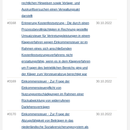
rechtlichen Hinweisen sowie Vorlage- und
Auskunftsersuchen einen Verwaltungsakt
darstellt
#3168
Erinnerung Kostenfestsetzung - Die durch einen
30.10.2022
Prozessbevollmächtigten in Rechnung gestellte
Umsatzsteuer für Vertretungsleistungen in einem
Klageverfahren wegen Einkommensteuer ist im
Rahmen eines sich anschließenden
Kostenfestsetzungsverfahrens nicht
erstattungsfähig, wenn es in dem Klageverfahren
um Fragen des betrieblichen Bereichs ging und
der Kläger zum Vorsteuerabzug berechtigt war
#3169
Einkommensteuer - Zur Frage der
30.10.2022
Einkommensteuerpflicht von
Nutzungsentschädigungen im Rahmen einer
Rückabwicklung von widerrufenen
Darlehensverträgen
#3170
Einkommensteuer - Zur Frage der
30.10.2022
Abzugsfähigkeit von Beiträgen in das
niederländische Sozialversicherungssystem als